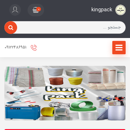
kingpack
0
09122486951