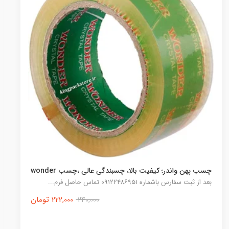
چسب پهن تاپرول بی صدا کارتن ۳۶ حلقه‌ای
222,000 تومان
270,000