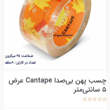
چسب پهن بی‌صدا Cantape عرض
۵ سانتی‌متر