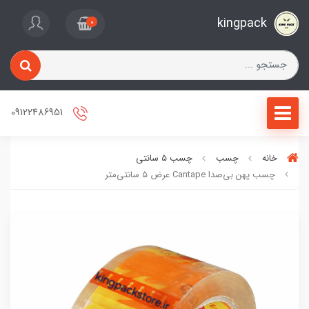
kingpack
0
09122486951
خانه
چسب
چسب 5 سانتی
چسب پهن بی‌صدا Cantape عرض ۵ سانتی‌متر