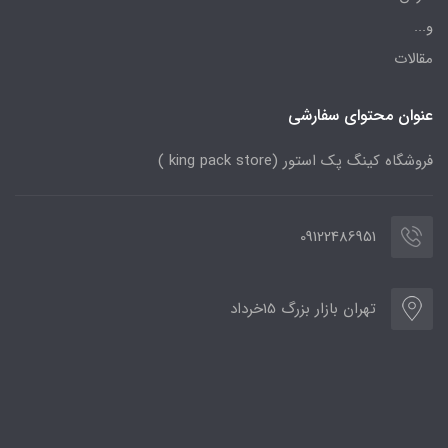
و...
مقالات
عنوان محتوای سفارشی
فروشگاه کینگ پک استور (king pack store )
09122486951
تهران بازار بزرگ 15خرداد