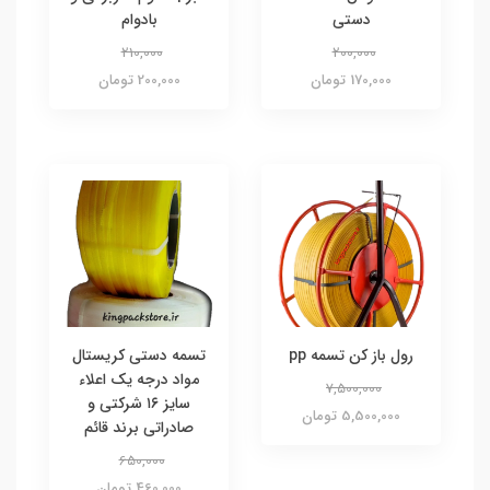
دستی
بادوام
210,000
200,000
170,000 تومان
200,000 تومان
رول باز کن تسمه pp
تسمه دستی کریستال
مواد درجه یک اعلاء
7,500,000
سایز ۱۶ شرکتی و
5,500,000 تومان
صادراتی برند قائم
650,000
460,000 تومان