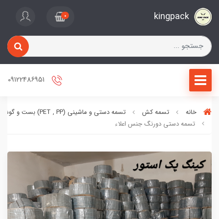
kingpack
0
09122486951
خانه
تسمه کش
تسمه دستی و ماشینی (PET , PP) بست و گوشه کارتن
تسمه دستی دورنگ جنس اعلاء