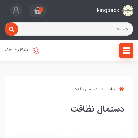
kingpack
0
09122486951
خانه
دستمال نظافت
دستمال نظافت