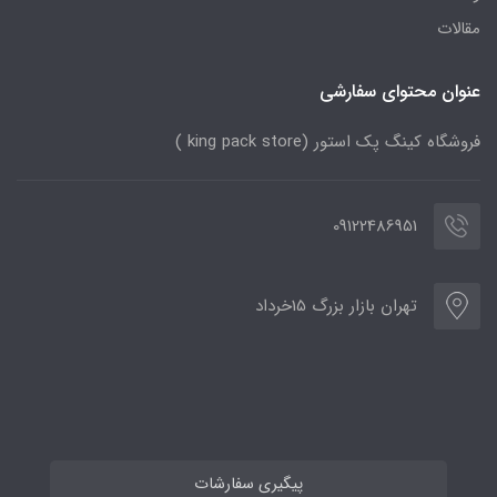
مقالات
عنوان محتوای سفارشی
فروشگاه کینگ پک استور (king pack store )
09122486951
تهران بازار بزرگ 15خرداد
پیگیری سفارشات