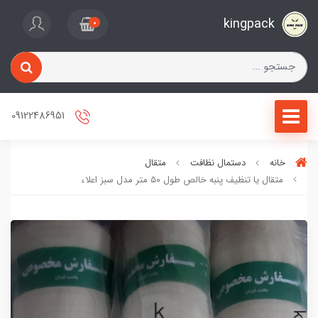
kingpack
0
09122486951
خانه
دستمال نظافت
متقال
متقال یا تنظیف پنبه‌ خالص طول ۵۰ متر مدل سبز اعلاء