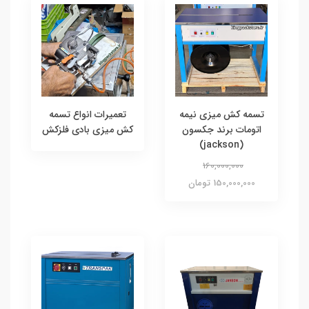
تسمه کش میزی نیمه
تعمیرات انواع تسمه
اتومات برند جکسون
کش میزی بادی فلزکش
(jackson)
160,000,000
150,000,000 تومان