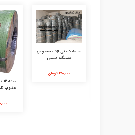
تسمه دستی pp مخصوص
دستگاه دستی
 بسته بندی فلزی
170,000 تومان
1 میلی‌متری
تسم
مقاوم، کار
180,000 تومان
200,000 