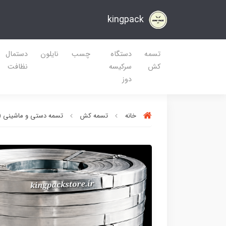
kingpack
تسمه
دستگاه
چسب
نایلون
دستمال
کش
سرکیسه
نظافت
دوز
خانه
تسمه کش
تسمه دستی و ماشینی (PET , PP) بست و گوشه کارت