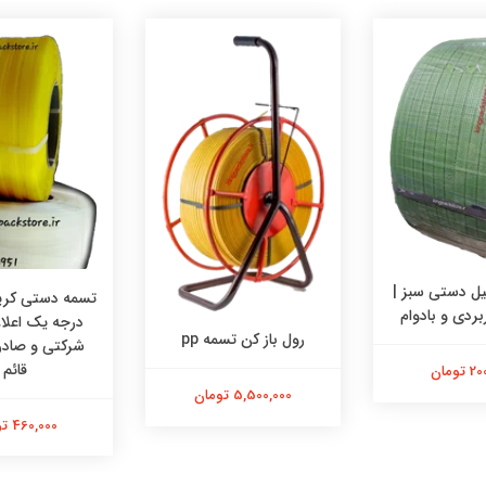
ه ۱۶ میل دستی سبز |
تسمه دستی کریس
بردی و بادوام
رول باز کن تسمه pp
شرکتی و صادرا
قائم
تومان
5,500,000 تومان
460,000 تومان