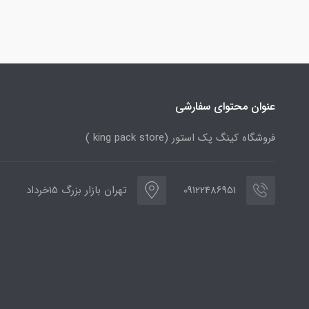
عنوان محتوای سفارشی
فروشگاه کینگ پک استور (king pack store )
09122486951
تهران بازار بزرگ 15خرداد