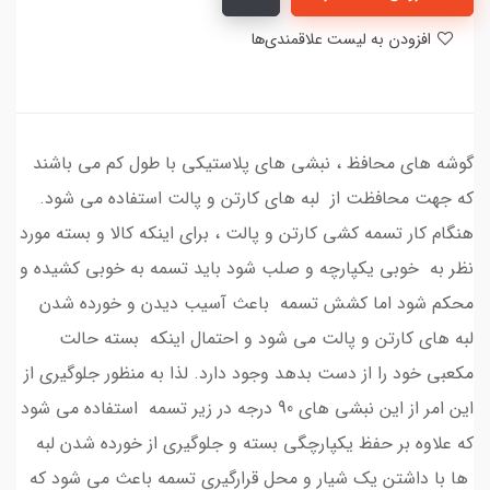
افزودن به لیست علاقمندی‌ها
گوشه هاي محافظ ، نبشي هاي پلاستيكي با طول كم مي باشند
كه جهت محافظت از لبه هاي كارتن و پالت استفاده مي شود.
هنگام كار تسمه كشي كارتن و پالت ، براي اينكه كالا و بسته مورد
نظر به خوبي يكپارچه و صلب شود بايد تسمه به خوبي كشيده و
محكم شود اما كشش تسمه باعث آسيب ديدن و خورده شدن
لبه هاي كارتن و پالت مي شود و احتمال اينكه بسته حالت
مكعبي خود را از دست بدهد وجود دارد. لذا به منظور جلوگيري از
اين امر از اين نبشي هاي 90 درجه در زير تسمه استفاده مي شود
كه علاوه بر حفظ يكپارچگي بسته و جلوگيري از خورده شدن لبه
ها با داشتن يك شيار و محل قرارگيري تسمه باعث مي شود كه