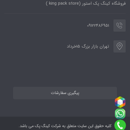
فروشگاه کینگ پک استور (king pack store )
09122486951
تهران بازار بزرگ 15خرداد
پیگیری سفارشات
کلیه حقوق این سایت متعلق به شرکت کینگ پک می باشد.