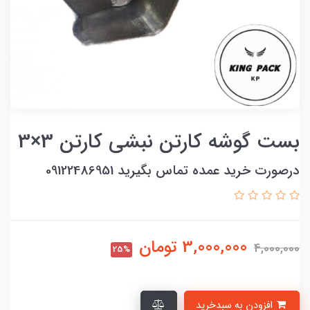
بست گوشه کارتن نبشی کارتن 3×3
درصورت خرید عمده تماس بگیرید 09122486951
3,000,000
تومان
4,000,000
25%
افزودن به سبدخرید