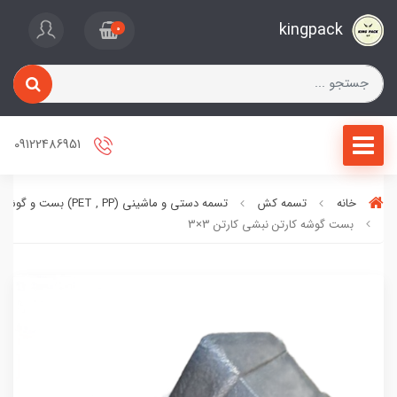
kingpack
0
09122486951
خانه
تسمه کش
تسمه دستی و ماشینی (PET , PP) بست و گوشه کارتن
بست گوشه کارتن نبشی کارتن 3×3