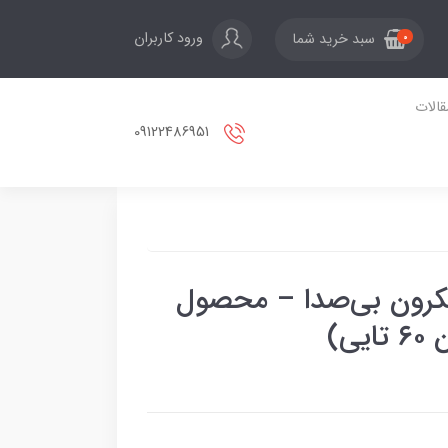
ورود کاربران
سبد خرید شما
0
قالات
09122486951
هن کما قرمز ۵۰ میکرون بی‌صدا – محصول
ی)