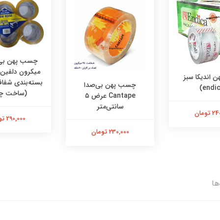
میکرون دلفی
 اندیکا سبز
بسته‌بندی شفاف
چسب پهن بی‌صدا
(ساخت چ
Cantape عرض ۵
سانتی‌متر
تومان
290,000 تومان
230,000 تومان
ها