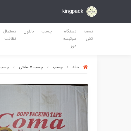
kingpack
تسمه
دستگاه
چسب
نایلون
دستمال
کش
سرکیسه
نظافت
دوز
خانه
چسب
چسب 5 سانتی
چسب پهن کما قرمز ۵۰ می