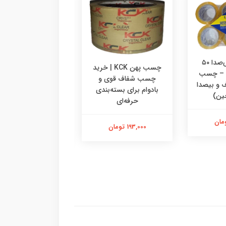
چسب پهن بی‌صدا ۵۰
چسب پهن KCK | خرید
ن – چسب
چسب شفاف قوی و
 و بیصدا
بادوام برای بسته‌بندی
ین)
قدرت چسبندگی بال
حرفه‌ای
شفافیت بی‌نظیر
193,000 تومان
195,000 تومان