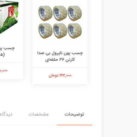
چسب پهن
هن واندر؛ کیفیت
چسب پهن تاپرول بی صدا
(endica)
ا، چسبندگی عالی
کارتن ۳۶ حلقه‌ای
سب wonder
240,000 
222,000 تومان
222,000 تومان
توضیحات
مشخصات
دیدگاه‌