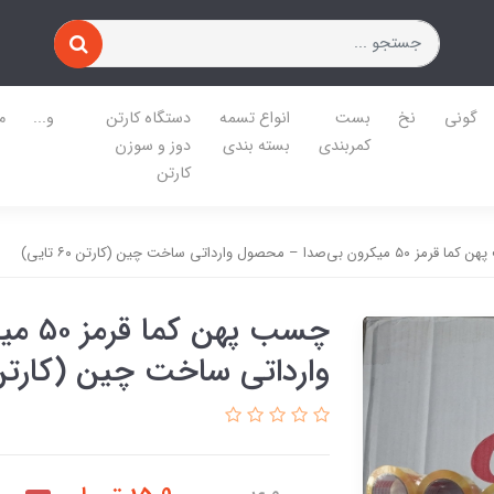
گونی
نخ
بست
انواع تسمه
دستگاه کارتن
و...
م
کمربندی
بسته بندی
دوز و سوزن
کارتن
کرون بی‌صدا – محصول وارداتی ساخت چین (کارتن ۶۰ تایی)
چسب پ
وارداتی ساخت چین (کارتن ۶۰ تای