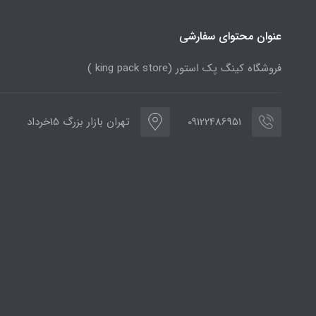
عنوان محتوای سفارشی
فروشگاه کینگ پک استور (king pack store )
09122486951
تهران بازار بزرگ 15خرداد