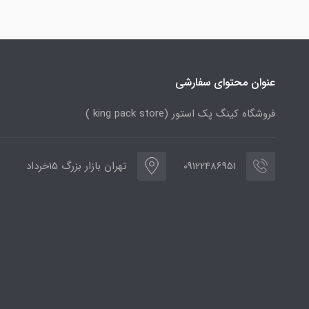
عنوان محتوای سفارشی
فروشگاه کینگ پک استور (king pack store )
09122486951
تهران بازار بزرگ 15خرداد