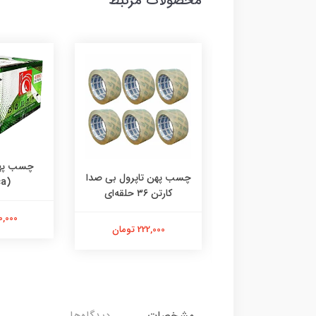
محصولات مرتبط
چسب پهن
هن واندر؛ کیفیت
چسب پهن تاپرول بی صدا
(endica)
ا، چسبندگی عالی
کارتن ۳۶ حلقه‌ای
سب wonder
240,000 
222,000 تومان
222,000 تومان
مشخصات
دیدگاه‌ها