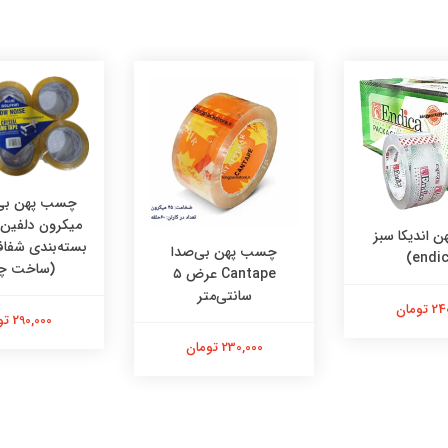
میکرون دلفی
 اندیکا سبز
بسته‌بندی شفاف
چسب پهن بی‌صدا
(ساخت چ
Cantape عرض ۵
سانتی‌متر
تومان
290,000 تومان
230,000 تومان