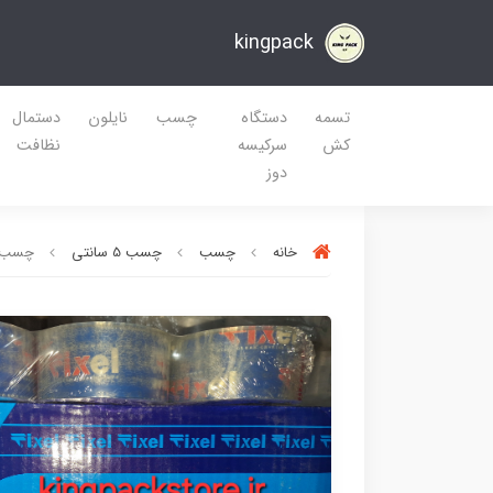
kingpack
تسمه
دستگاه
چسب
نایلون
دستمال
کش
سرکیسه
نظافت
دوز
خانه
چسب
چسب 5 سانتی
چسب پهن fixel چسبند