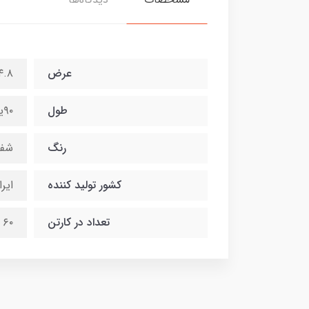
عرض
۴.۸ سانتیمت
طول
۹۰یارد
رنگ
شف
کشور تولید کننده
ایر
تعداد در کارتن
۶۰ حلقه