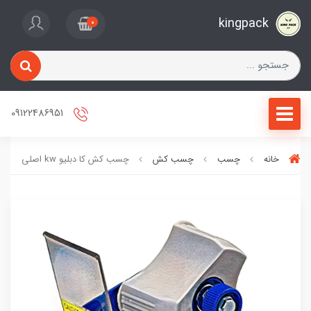
kingpack
0
09122486951
خانه
چسب
چسب کش
چسب کش کا دبلیو kw اصلی