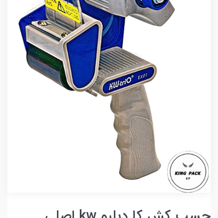
چسب کش کا دبلیو kw اصلی