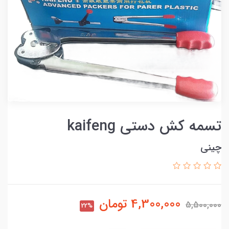
تسمه کش دستی kaifeng
چینی
4,300,000
تومان
5,500,000
22%