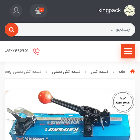
kingpack
0
09122486951
خانه
تسمه کش
تسمه کش دستی
تسمه کش دستی kaifeng