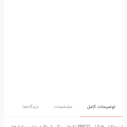
توضیحات کامل
مشخصات
دیدگاه‌ها
تسمه‌کش فلزکش YBICO تایوانی یکی از باکیفیت‌ترین ابزارهای