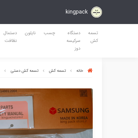
kingpack
تسمه
دستگاه
چسب
نایلون
دستمال
کش
سرکیسه
نظافت
دوز
خانه
تسمه کش
تسمه کش دستی