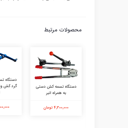
محصولات مرتبط
دستگاه تس
گرد کش وای
دستگاه تسمه کش دستی
ا
به همراه انبر
‌کش بی‌نهایت‌کش
34,000,000
4,300,000 تومان
YBICO | قدرت، دوام و
 بی‌پایان برای
بندی حرفه‌ای صد در
د اصل تایوان