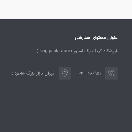
عنوان محتوای سفارشی
فروشگاه کینگ پک استور (king pack store )
09122486951
تهران بازار بزرگ 15خرداد