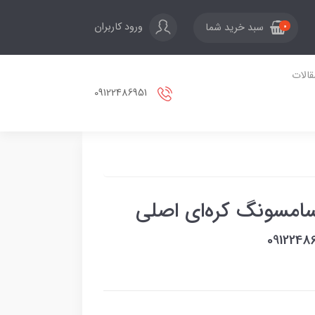
ورود کاربران
سبد خرید شما
0
قالات
09122486951
مسونگ کره‌ای اصلی