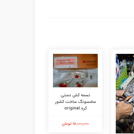
تسمه کش دستی
سامسونگ ساخت کشور
تسمه کش دستی
کره original
سامسونگ کره‌ای ا
18,000,000 تومان
18,000,000 تومان