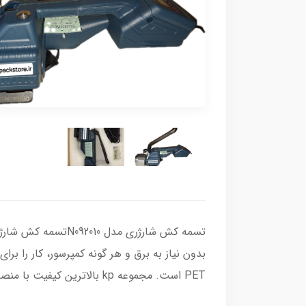
تسمه کش شارژری مد
PET است. مجموعه kp بالاترین کیفیت با منصفانه ترین قیمت در اختیار شما قرار میدهد