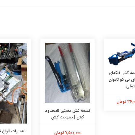
مه کش فلکه‌ای
 بی کو تایوان
صلی
 تومان
تسمه کش دستی نامحدود
کش | بینهایت کش
تعمیرات انواع
7,500,000 تومان