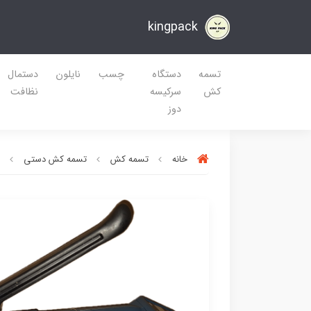
kingpack
تسمه
دستگاه
چسب
نایلون
دستمال
کش
سرکیسه
نظافت
دوز
خانه
تسمه کش
تسمه کش دستی