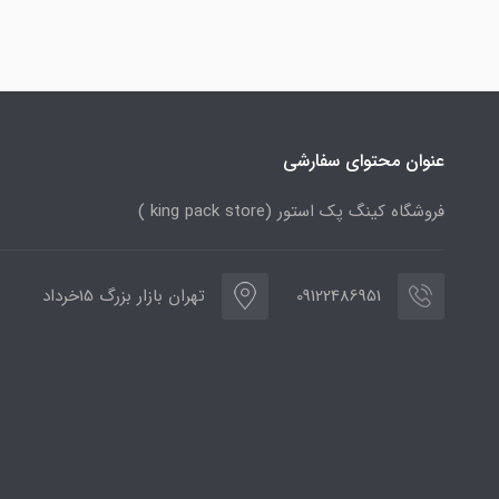
عنوان محتوای سفارشی
فروشگاه کینگ پک استور (king pack store )
09122486951
تهران بازار بزرگ 15خرداد