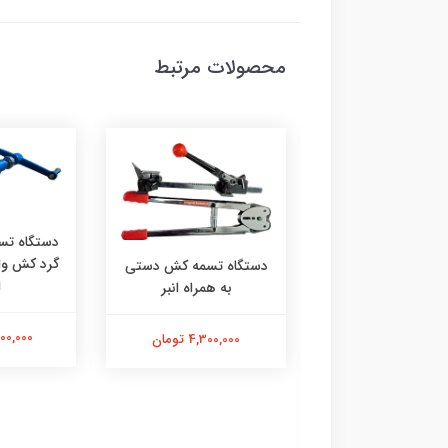
محصولات مرتبط
دستگاه تس
گرد کش وای
دستگاه تسمه کش دستی
ا
به همراه انبر
‌کش بی‌نهایت‌کش
34,000,000
4,300,000 تومان
YBICO | قدرت، دوام و
 بی‌پایان برای
بندی حرفه‌ای صد در
د اصل تایوان