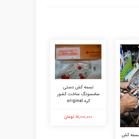
تسمه کش دستی
سامسونگ ساخت کشور
تسمه کش دستی
کره original
سامسونگ کره‌ای ا
18,000,000 تومان
18,000,000 تومان
 تسمه کش