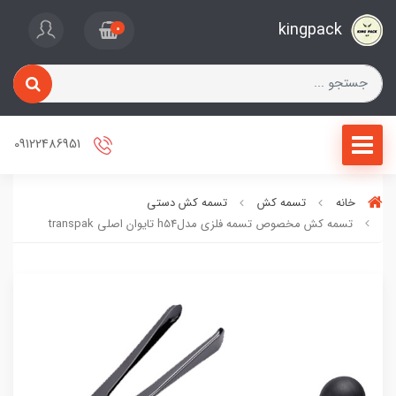
kingpack
0
09122486951
خانه
تسمه کش
تسمه کش دستی
تسمه کش مخصوص تسمه فلزی مدلh54 تایوان اصلی transpak