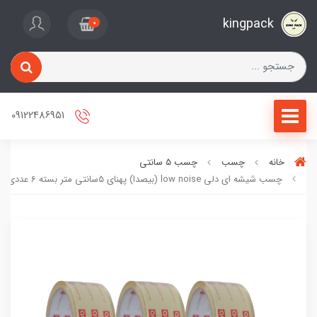
kingpack
0
09122486951
خانه
چسب
چسب 5 سانتی
چسب شیشه ای دلی low noise (بیصدا) پهنای 5سانتی متر بسته 6 عددی