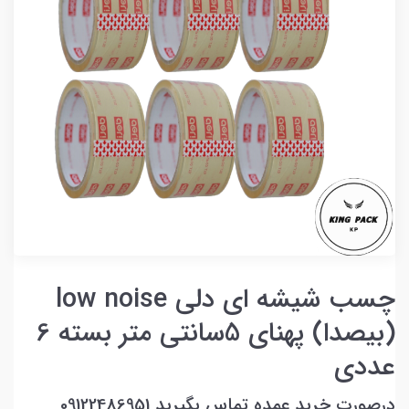
چسب شیشه ای دلی low noise
(بیصدا) پهنای 5سانتی متر بسته 6
عددی
درصورت خرید عمده تماس بگیرید 09122486951