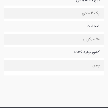
نوع بسته بندی
پک 6عددی
ضخامت
50 میکرون
کشور تولید کننده
چین