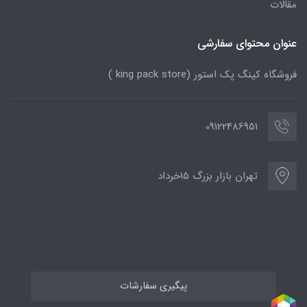
مقالات
عنوان محتوای سفارشی
فروشگاه کینگ پک استور (king pack store )
09122486951
تهران بازار بزرگ 15خرداد
پیگیری سفارشات