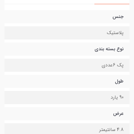
جنس
پلاستیک
نوع بسته بندی
پک 6عددی
طول
90 یارد
عرض
4.8 سانتیمتر