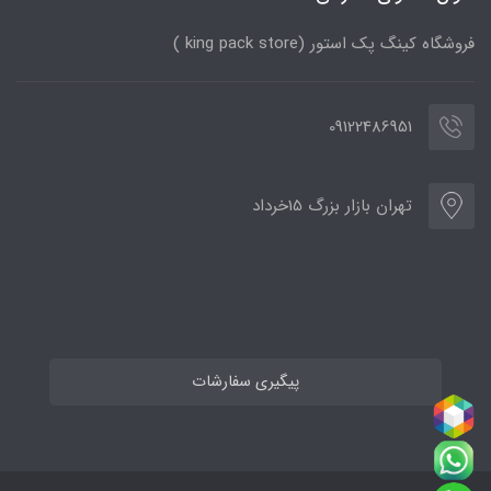
فروشگاه کینگ پک استور (king pack store )
09122486951
تهران بازار بزرگ 15خرداد
پیگیری سفارشات