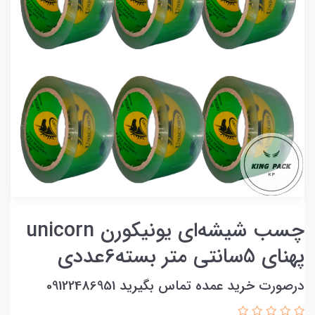
چسب شیشه‌ای یونیکورن unicorn
پهنای 5سانتی متر بسته6عددی
درصورت خرید عمده تماس بگیرید 09122486951