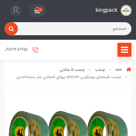
kingpack
0
09122486951
خانه
چسب
چسب 5 سانتی
چسب شیشه‌ای یونیکورن unicorn پهنای 5سانتی متر بسته6عددی