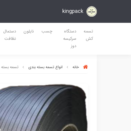
kingpack
تسمه
دستگاه
چسب
نایلون
دستمال
کش
سرکیسه
نظافت
دوز
خانه
انواع تسمه بسته بندی
تسمه بسته بندی ماشی