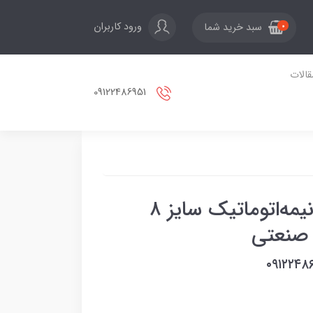
ورود کاربران
سبد خرید شما
0
قالات
09122486951
تسمه بسته بندی ماشینی نیمه‌اتوماتیک سایز ۸
 صنعتی