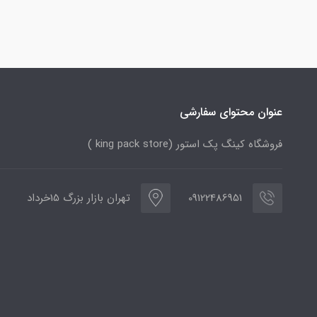
عنوان محتوای سفارشی
فروشگاه کینگ پک استور (king pack store )
09122486951
تهران بازار بزرگ 15خرداد