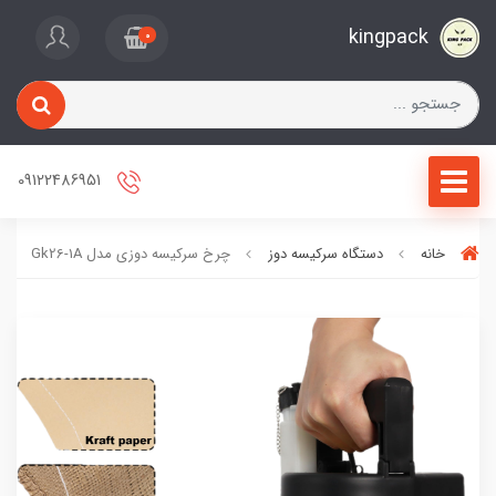
kingpack
0
09122486951
خانه
دستگاه سرکیسه دوز
چرخ سرکیسه دوزی مدل Gk26-1A