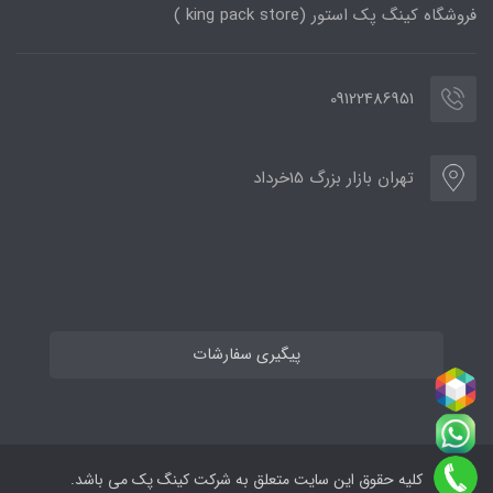
فروشگاه کینگ پک استور (king pack store )
09122486951
تهران بازار بزرگ 15خرداد
پیگیری سفارشات
کلیه حقوق این سایت متعلق به شرکت کینگ پک می باشد.