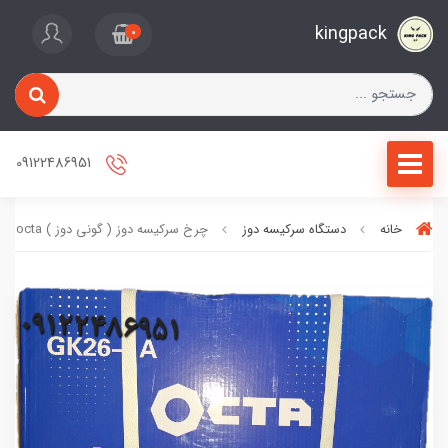
kingpack
0
09122486951
خانه
دستگاه سرکیسه دوز
چرخ سرکیسه دوز ( گونی دوز ) octa مدل GK26_1A