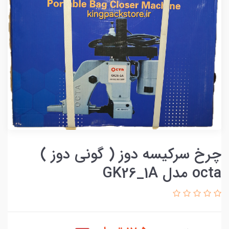
چرخ سرکیسه دوز ( گونی دوز )
octa مدل GK26_1A