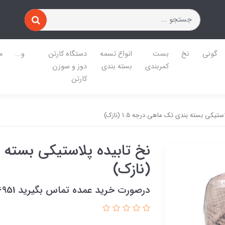
گونی
نخ
بست
انواع تسمه
دستگاه کارتن
و...
م
کمربندی
بسته بندی
دوز و سوزن
کارتن
ستیکی بسته بندی تک ماهی درجه 1.5 (نازک)
(نازک)
درصورت خرید عمده تماس بگیرید 09122486951