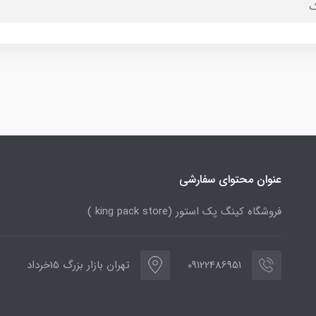
ک
عنوان محتوای سفارشی
فروشگاه کینگ پک استور (king pack store )
09122486951
تهران بازار بزرگ 15خرداد