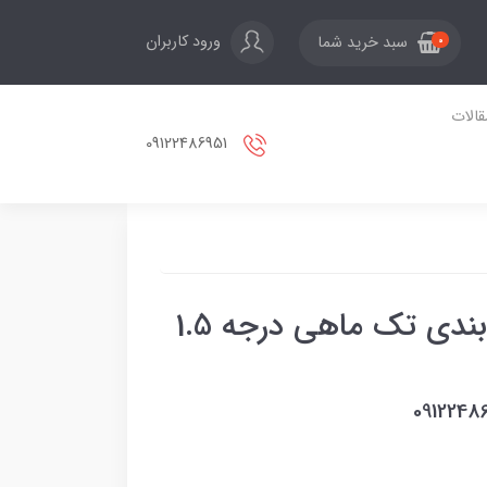
ورود کاربران
سبد خرید شما
0
قالات
09122486951
نخ تابیده پلاستیکی بسته بندی تک ماهی درجه 1.5