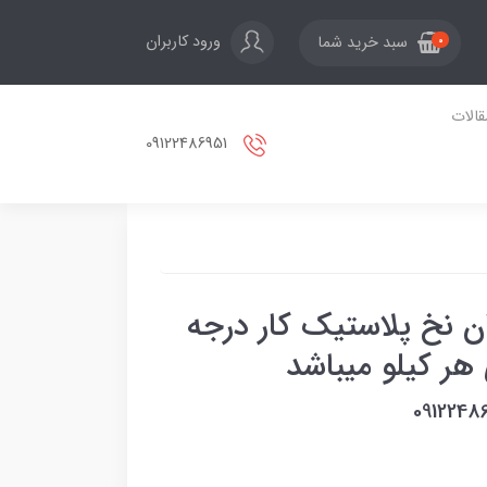
ورود کاربران
سبد خرید شما
0
قالات
09122486951
 نخ پلاستیک کار درجه
هر کیلو میباشد