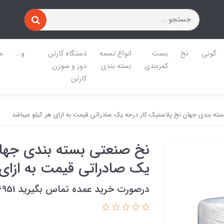
گونی
نخ
بست
انواع تسمه
دستگاه کارتن
و...
م
کمربندی
بسته بندی
دوز و سوزن
کارتن
ته بندی جهان نخ پلاستیک کار درجه یک صادراتی قیمت به ازای هر کیلو میباشد
نخ صنعتی بسته بندی جهان
یک صادراتی قیمت به ازای 
درصورت خرید عمده تماس بگیرید 09122486951