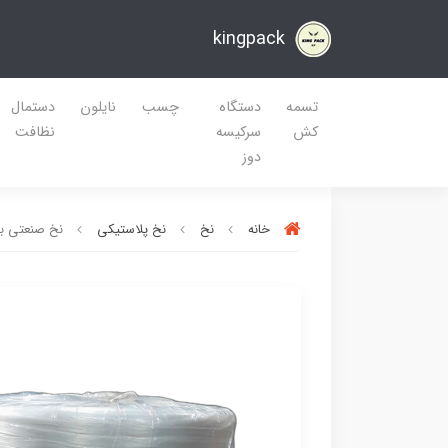
kingpack
تسمه
دستگاه
چسب
نایلون
دستمال
کش
سرکیسه
نظافت
دوز
خانه
نخ
نخ پلاستیکی
نخ صنعتی بس