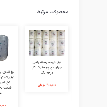
محصولات مرتبط
نخ تابیده بسته بندی
جهان نخ پلاستیک کار
بیده پلاستیکی بسته
نخ قنادی ب
درجه یک
بندی تک ماهی درجه 1.5
نخ پلاستی
(نازک)
نخ شیری
400,000 تومان
قیمت به 
م
240,000 تومان
400,000 