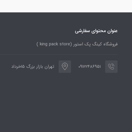
عنوان محتوای سفارشی
فروشگاه کینگ پک استور (king pack store )
09122486951
تهران بازار بزرگ 15خرداد