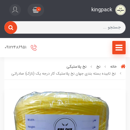
kingpack
0
09122486951
خانه
نخ
نخ پلاستیکی
نخ تابیده بسته بندی جهان نخ پلاستیک کار درجه یک (نازک) صادراتی