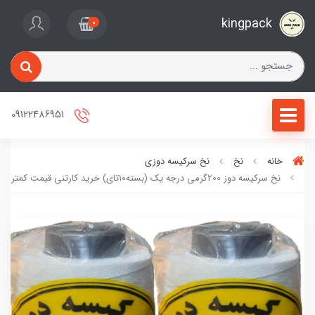
kingpack
0
09122486951
خانه
نخ
نخ سرکیسه دوزی
نخ سرکیسه دوز 200گرمی درجه یک (بسته۱۰تای) خرید کارتنی قیمت کمتر می باشد