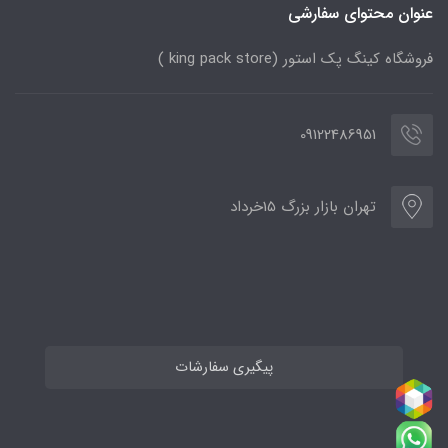
عنوان محتوای سفارشی
فروشگاه کینگ پک استور (king pack store )
09122486951
تهران بازار بزرگ 15خرداد
پیگیری سفارشات