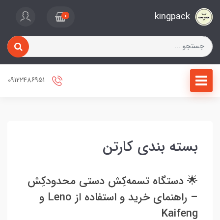
kingpack
0
09122486951
بسته بندی کارتن
🌟 دستگاه تسمه‌کِش دستی محدودکِش
– راهنمای خرید و استفاده از Leno و
Kaifeng