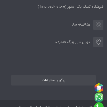
فروشگاه کینگ پک استور (king pack store )
09122486951
تهران بازار بزرگ 15خرداد
پیگیری سفارشات